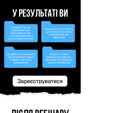
У РЕЗУЛЬТАТІ ВИ
Отримаєте чіткий
Дізнаєтеся, як допомогти
покроковий план
дитині уникнути стресу
підготовки дитини
і вигоряння під час
— від вибору предметів
підготовки
до організації навчання
Зрозумієте, як підтримати
Заберете з собою
дитину у виборі професії
практичні інструменти,
та зробити цей шлях
які можна застосовувати
усвідомленим
одразу після вебінару