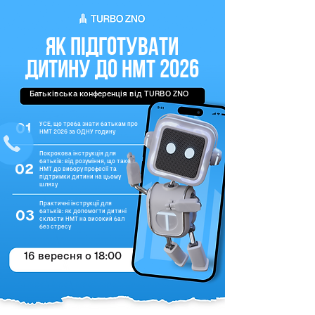
ЯК ПІДГОТУВАТИ
ДИТИНУ ДО НМТ 2026
Батьківська конференція від TURBO ZNO
01
УСЕ, що треба знати батькам про
НМТ 2026 за ОДНУ годину
Покрокова інструкція для
батьків: від розуміння, що таке
02
НМТ до вибору професії та
підтримки дитини на цьому
шляху
Практичні інструкції для
03
батьків: як допомогти дитині
скласти НМТ на високий бал
без стресу
16 вересня о 18:00