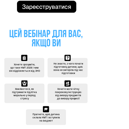
ЦЕЙ ВЕБІНАР ДЛЯ ВАС,
ЯКЩО ВИ
Не знаєте, з чого почати
Хочете зрозуміти,
підготовку дитини, щоб
що таке НМТ 2026 і чим
вона не вигоріла під час
він відрізняється від ЗНО
підготовки
Хвилюєтеся, як
Хочете мати чітку
підтримати підлітка
покрокову інструкцію:
морально у період
від вибору предметів
стресу
до вибору професії
Прагнете, щоб дитина
склала НМТ і вступила
на бюджет