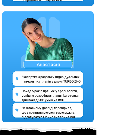
покрокового плану на 180+
Анастасія
Експертка з розробки індивідуальних
навчальних планів у школі TURBO ZNO
Понад 5 років працює у сфері освіти,
успішно розробила плани підготовки
для понад 500 учнів на 180+
На власному досвіді перевірила,
що з правильною системою можна
підготуватися із «не склав» на 190+